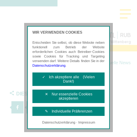
WIR VERWENDEN COOKIES
RUB
Steuerberatung in Lutherstadt Wittenberg
Entscheiden Sie selbst, ob diese Website neben
funktionell zum Betrieb der Website
erforderlichen Cookies auch Betreiber-Cookies
sowie Cookies für Tracking und Targeting
verwenden darf. Weitere Details finden Sie in der
Startseite
News
Aktuelle News
Datenschutzerklärung
.
✓ Ich akzeptiere alle (Vielen
Dank!)
DIESEN ARTIKEL TEILEN
✕ Nur essenzielle Cookies
akzeptieren
✎ Individuelle Präferenzen
·
Datenschutzerklärung
Impressum
Notwendige Cookies
Diese Cookies sind erforderlich, um die
grundlegende Funktionalität der Website