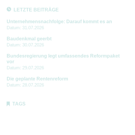
zu sichern.
LETZTE BEITRÄGE
Tracking- und Targeting-Cookies
Diese Cookies sind erforderlich, um
Unternehmensnachfolge: Darauf kommt es an
unsere Website auf Ihre Bedürfnisse hin
Datum:
31.07.2026
zu optimieren. Hierzu gehört eine
bedarfsgerechte Gestaltung und
Neuigkeiten
fortlaufende Verbesserung unseres
Baudenkmal geerbt
Angebotes einschließlich der
Datum:
30.07.2026
Verknüpfung zu Social-Media-
Angeboten von z.B. Facebook und
LinkedIn.
Bundesregierung legt umfassendes Reformpaket
vor
Betreibercookies
Datum:
29.07.2026
Diese Cookies sind erforderlich, um z.B.
Google Maps zu nutzen oder
Die geplante Rentenreform
eingebettete Videos abspielen zu
Datum:
28.07.2026
können.
TAGS