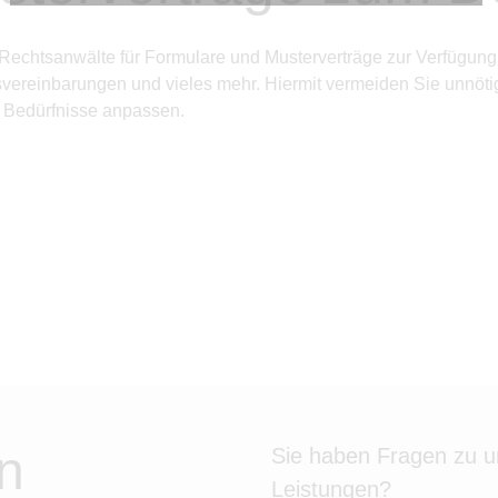
Diese Cookies sind erforderlich, um die grundlegende
Funktionalität der Website zu sichern.
ETL Rechtsanwälte für Formulare und Musterverträge zur Verfügu
Tracking- und Targeting-Cookies
­vereinbarungen und vieles mehr. Hiermit vermeiden Sie unnötig
Diese Cookies sind erforderlich, um unsere Website auf Ihre
Bedürfnisse hin zu optimieren. Hierzu gehört eine
en Bedürfnisse anpassen.
bedarfsgerechte Gestaltung und fortlaufende Verbesserung
unseres Angebotes einschließlich der Verknüpfung zu
Social-Media-Angeboten von z.B. Facebook und LinkedIn.
Betreibercookies
Diese Cookies sind erforderlich, um z.B. Google Maps zu
nutzen oder eingebettete Videos abspielen zu können.
n
Sie haben Fragen zu 
Leistungen?