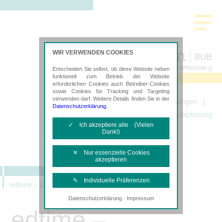
WIR VERWENDEN COOKIES
RUB
Steuerberatung in Lutherstadt Wittenberg
Entscheiden Sie selbst, ob diese Website neben
funktionell zum Betrieb der Website
erforderlichen Cookies auch Betreiber-Cookies
sowie Cookies für Tracking und Targeting
verwenden darf. Weitere Details finden Sie in der
Startseite
Leistungen
Datenschutzerklärung
.
edtime – Zeiterfassung und Personalplanung
✓ Ich akzeptiere alle (Vielen
Dank!)
✕ Nur essenzielle Cookies
akzeptieren
✎ Individuelle Präferenzen
edtime – Zeiterfassung und Personalplanung
·
Datenschutzerklärung
Impressum
Notwendige Cookies
edtime –
Diese Cookies sind erforderlich, um die
grundlegende Funktionalität der Website