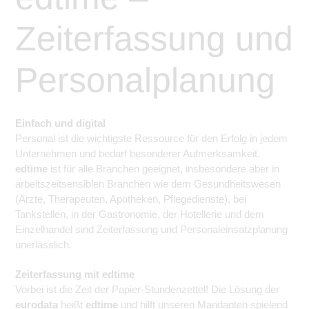
zu sichern.
edtime
Zeiterfassung und
Tracking- und Targeting-Cookies
Diese Cookies sind erforderlich, um
Zeiterfassung und
unsere Website auf Ihre Bedürfnisse hin
zu optimieren. Hierzu gehört eine
Personalplanung
bedarfsgerechte Gestaltung und
Personalplanung
fortlaufende Verbesserung unseres
Angebotes einschließlich der
Verknüpfung zu Social-Media-
Angeboten von z.B. Facebook und
Einfach und digital
LinkedIn.
Personal ist die wichtigste Ressource für den Erfolg in jedem
Betreibercookies
Unternehmen und bedarf besonderer Aufmerksamkeit.
Diese Cookies sind erforderlich, um z.B.
edtime
ist für alle Branchen geeignet, insbesondere aber in
Google Maps zu nutzen oder
arbeitszeitsensiblen Branchen wie dem Gesundheitswesen
eingebettete Videos abspielen zu
können.
(Ärzte, Therapeuten, Apotheken, Pflegedienste), bei
Tankstellen, in der Gastronomie, der Hotellerie und dem
Einzelhandel sind Zeiterfassung und Personaleinsatzplanung
unerlässlich.
Zeiterfassung mit edtime
Vorbei ist die Zeit der Papier-Stundenzettel! Die Lösung der
eurodata
heißt
edtime
und hilft unseren Mandanten spielend