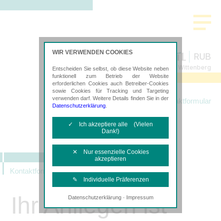
WIR VERWENDEN COOKIES
RUB
Steuerberatung in Lutherstadt Wittenberg
Entscheiden Sie selbst, ob diese Website neben
funktionell zum Betrieb der Website
erforderlichen Cookies auch Betreiber-Cookies
sowie Cookies für Tracking und Targeting
verwenden darf. Weitere Details finden Sie in der
Startseite
Kontaktformular
Datenschutzerklärung
.
✓ Ich akzeptiere alle (Vielen
Dank!)
✕ Nur essenzielle Cookies
akzeptieren
Kontaktformular
✎ Individuelle Präferenzen
Ihr Anliegen ist
·
Datenschutzerklärung
Impressum
Notwendige Cookies
Diese Cookies sind erforderlich, um die
grundlegende Funktionalität der Website